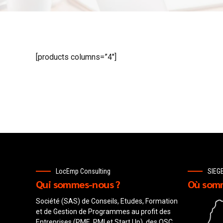
[products columns=”4″]
LocEmp Consulting
SIEG
Qui sommes-nous ?
Où somm
Société (SAS) de Conseils, Etudes, Formation
et de Gestion de Programmes au profit des
Entreprises (PME, PMI et Start Up), des OSC,