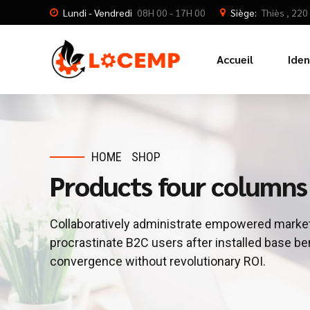
Lundi - Vendredi
08H 00 - 17H 00
Siège:
Thiès , 22
Accueil
Iden
HOME
SHOP
Products four columns
Collaboratively administrate empowered market
procrastinate B2C users after installed base be
convergence without revolutionary ROI.