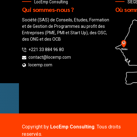
LocEmp Consulting
SIEG
Qui sommes-nous ?
Où somm
Société (SAS) de Conseils, Etudes, Formation
et de Gestion de Programmes au profit des
Entreprises (PME, PMI et Start Up), des OSC,
des ONG et des OCB
+221 33 884 96 80
contact@locemp.com
locemp.com
Copyright by
LocEmp Consulting
. Tous droits
reservés.