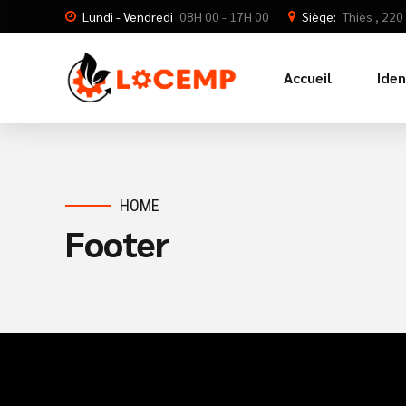
Lundi - Vendredi
08H 00 - 17H 00
Siège:
Thiès , 22
Accueil
Iden
HOME
Footer